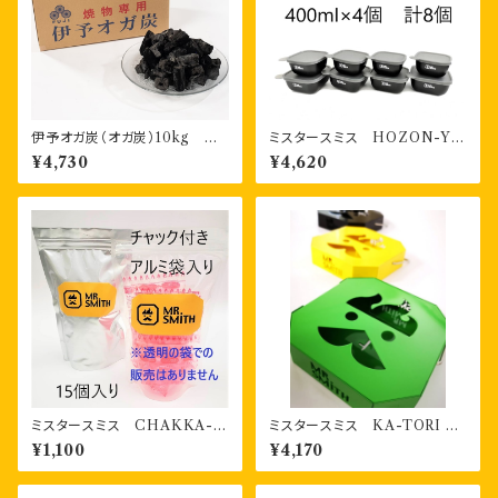
伊予オガ炭（オガ炭）10kg 形
ミスタースミス HOZON-YO
状 四角形八角形
KI 書き込める保存容器 28
¥4,730
¥4,620
0ml4個・400ml４個 計８個
お得セット②
ミスタースミス CHAKKA-Z
ミスタースミス KA-TORI 2
AI 着火剤 パック燃料15個
香取線香ホルダー（３色）
¥1,100
¥4,170
チャック付き袋入り