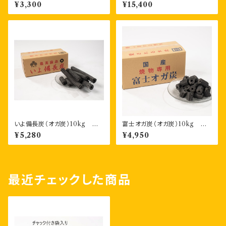
ファミリーサイズ （3kg）
スマートシリーズ （1.5kg×8袋
¥3,300
¥15,400
入）段ボール箱入り
いよ備長炭（オガ炭）10kg 形
富士オガ炭（オガ炭）10kg 形
状四角形or八角形 1箱
状四角形or八角形 1箱
¥5,280
¥4,950
最近チェックした商品