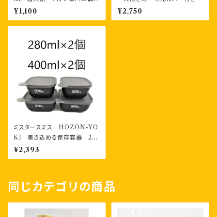
チャック付き袋入り
¥1,100
¥2,750
ミスタースミス HOZON-YO
KI 書き込める保存容器 28
0ml2個・400ml2個 計４個
¥2,393
お二人様セット
同じカテゴリの商品