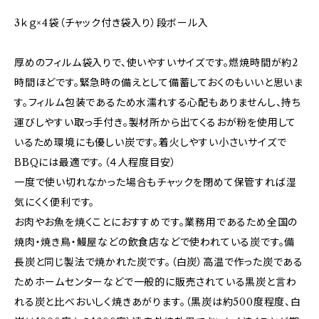
3ｋｇ×4袋（チャック付き袋入り）段ボール入
厚めのフィルム袋入りで、使いやすいサイズです。燃焼時間が約2
時間ほどです。緊急時の備えとして備蓄しておくのもいいと思いま
す。フィルム包装であるため水濡れする心配もありませんし、持ち
運びしやすい取っ手付き。製材所から出てくるおが粉を使用して
いるため環境にも優しい炭です。着火しやすい小さいサイズで
BBQには最適です。（４人程度目安）
一度で使い切れなかった場合もチャックを閉めて保管すれば湿
気にくく便利です。
お肉やお魚を焼くことにおすすめです。業務用であるため全国の
焼肉・焼き鳥・鰻屋などの飲食店などで使われている炭です。備
長炭と同じ製法で焼かれた炭です。（白炭）高温で作った炭である
ためホームセンターなどで一般的に販売されている黒炭と言わ
れる炭と比べおいしく焼きあがります。（黒炭は約500度程度、白