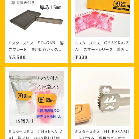
ミスタースミス YO-GAN 溶
ミスタースミス CHAKKA-Z
岩プレート 専用保存バック、専
AI スマートシリーズ 着火
用掴みジグ付き
剤 パック燃料2個 箱入り
¥5,500
¥330
ミスタースミス CHAKKA-Z
ミスタースミス HI-BASAMI
AI 着火剤 パック燃料15個
火ばさみ 専用カバー付き