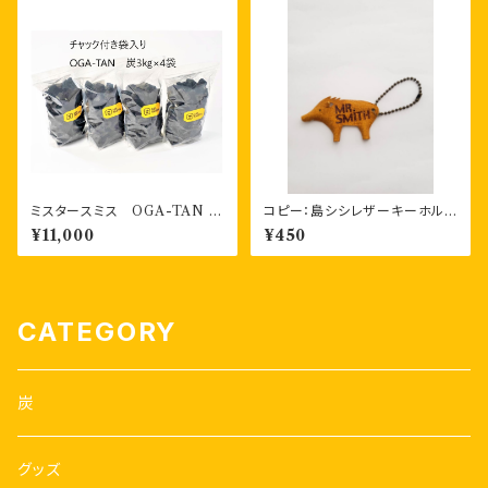
ミスタースミス OGA-TAN
コピー：島シシレザーキーホルダ
ファミリーサイズ（3kg×4袋入
ー 一枚もの
¥11,000
¥450
り）段ボール箱入り
CATEGORY
炭
グッズ