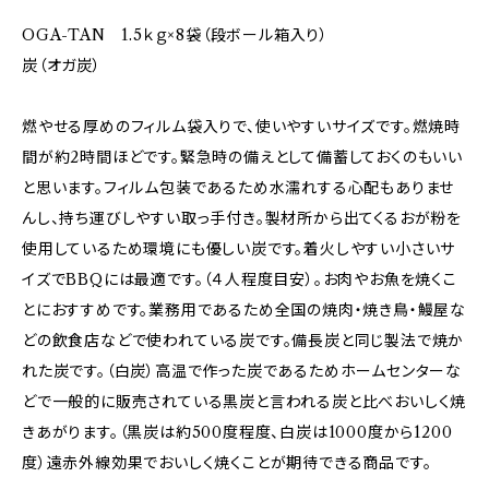
OGA-TAN 1.5ｋｇ×8袋（段ボール箱入り）
炭（オガ炭）
燃やせる厚めのフィルム袋入りで、使いやすいサイズです。燃焼時
間が約2時間ほどです。緊急時の備えとして備蓄しておくのもいい
と思います。フィルム包装であるため水濡れする心配もありませ
んし、持ち運びしやすい取っ手付き。製材所から出てくるおが粉を
使用しているため環境にも優しい炭です。着火しやすい小さいサ
イズでBBQには最適です。（４人程度目安）。お肉やお魚を焼くこ
とにおすすめです。業務用であるため全国の焼肉・焼き鳥・鰻屋な
どの飲食店などで使われている炭です。備長炭と同じ製法で焼か
れた炭です。（白炭）高温で作った炭であるためホームセンターな
どで一般的に販売されている黒炭と言われる炭と比べおいしく焼
きあがります。（黒炭は約500度程度、白炭は1000度から1200
度）遠赤外線効果でおいしく焼くことが期待できる商品です。