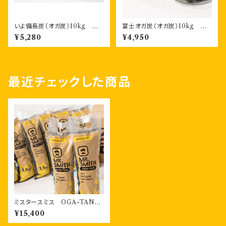
いよ備長炭（オガ炭）10kg 形
富士オガ炭（オガ炭）10kg 形
状四角形or八角形 1箱
状四角形or八角形 1箱
¥5,280
¥4,950
最近チェックした商品
ミスタースミス OGA-TAN
スマートシリーズ （1.5kg×8袋
¥15,400
入）段ボール箱入り