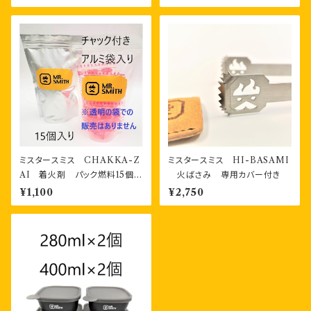
ミスタースミス CHAKKA-Z
ミスタースミス HI-BASAMI
AI 着火剤 パック燃料15個
火ばさみ 専用カバー付き
チャック付き袋入り
¥1,100
¥2,750