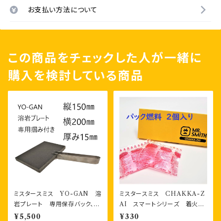
お支払い方法について
この商品をチェックした人が一緒に
購入を検討している商品
ミスタースミス YO-GAN 溶
ミスタースミス CHAKKA-Z
岩プレート 専用保存バック、専
AI スマートシリーズ 着火
用掴みジグ付き
剤 パック燃料2個 箱入り
¥5,500
¥330