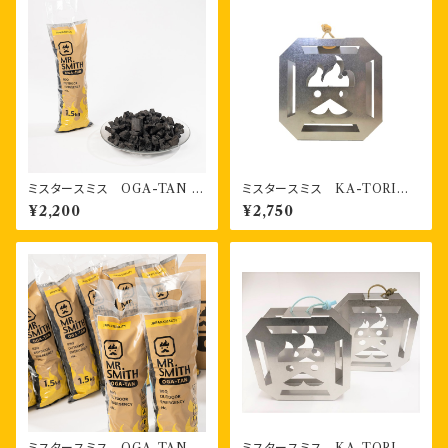
ミスタースミス OGA-TAN ス
ミスタースミス KA-TORI
マートシリーズ （1.5kg） 1袋
（蚊取り線香ホルダー）カラー3
¥2,200
¥2,750
色
ミスタースミス OGA-TAN
ミスタースミス KA-TORI