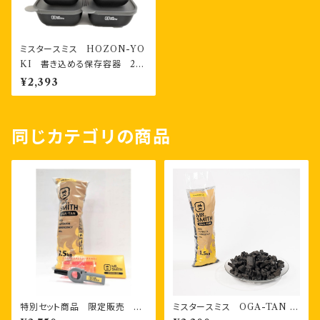
ミスタースミス HOZON-YO
KI 書き込める保存容器 28
0ml2個・400ml2個 計４個
¥2,393
お二人様セット
同じカテゴリの商品
特別セット商品 限定販売 O
ミスタースミス OGA-TAN ス
GA-TAN・CHAKKA-ZAI・T
マートシリーズ （1.5kg） 1袋