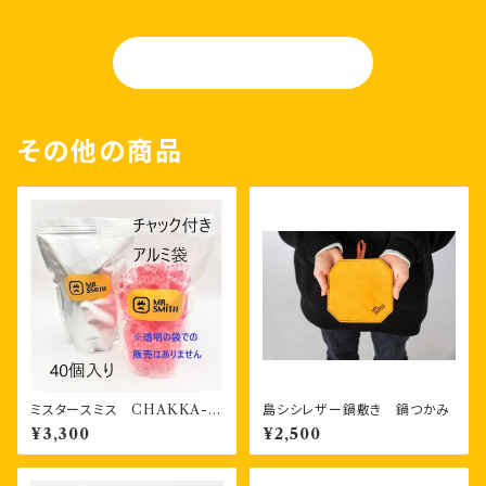
OGA-TAN
その他の商品
ミスタースミス CHAKKA-Z
島シシレザー鍋敷き 鍋つかみ
AI 着火剤 パック燃料４０
¥3,300
¥2,500
個 チャック付き袋入り