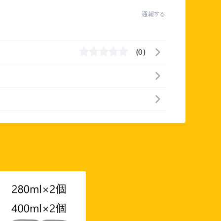
通報する
(0)