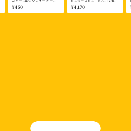
コピー：島シシレザーキーホ
ミスタースミス KA-TORI
ッ
ルダー 一枚もの
2 香取線香ホルダー（３色）
¥450
¥4,170
OGA-TAN