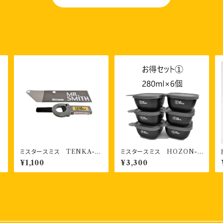
ミスタースミス TENKA-B
ミスタースミス HOZON-Y
マ
OU ミスタースミス チャッカ
OKI 書き込める保存容器
¥1,100
¥3,300
マン（点火棒） 袋付き 2年保
280ml6個 お得セット①
証付き