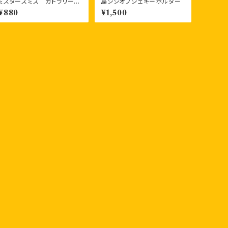
ミスタースミス カトラリーセ
島シシオブジェキーホルダー
ット（フォーク、スプーン、お箸）
¥880
¥1,500
エコなバンブー素材製品