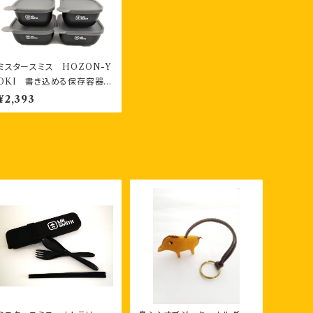
ミスタースミス HOZON-Y
OKI 書き込める保存容器
280ml2個・400ml2個 計４
¥2,393
個 お二人様セット