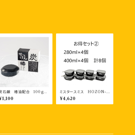
炭石鹸 椿油配合 100ｇ×1
ミスタースミス HOZON-Y
個
OKI 書き込める保存容器
¥1,100
¥4,620
280ml4個・400ml４個 計
８個 お得セット②