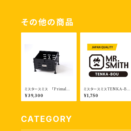
その他の商品
ミスタースミス 「Primal
ミスタースミスTENKA-BO
剛」基本セット BBQ焼き台
U ミスタースミス チャッカ
¥39,300
¥1,750
ン（点火棒）×2個 袋１個付
き 2年保証付き
CATEGORY