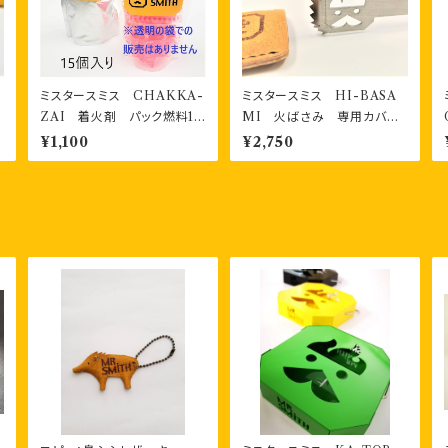
-
ミスタースミス CHAKKA-
ミスタースミス HI-BASA
ZAI 着火剤 パック燃料15
MI 火ばさみ 専用カバー
個 チャック付き袋入り
付き
¥1,100
¥2,750