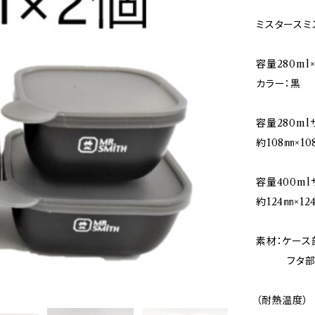
ミスタースミ
容量280ml
カラー：黒
容量280ml
約108㎜×10
容量400ml
約124㎜×12
素材：ケース
フタ部 
（耐熱温度）