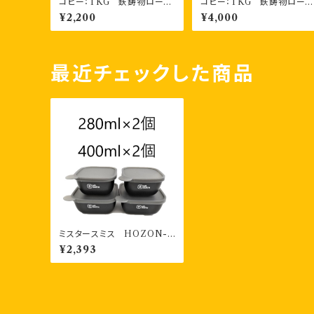
コピー：TKG 鉄鋳物ロース
コピー：TKG 鉄鋳物ロース
ター（焼アミ） １枚
ター（焼アミ） お得な2枚セ
¥2,200
¥4,000
ト
最近チェックした商品
ミスタースミス HOZON-Y
OKI 書き込める保存容器
¥2,393
280ml2個・400ml2個 計４
個 お二人様セット