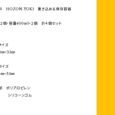
ス HOZON-YOKI 書き込める保存容器
×２個・容量400ml×２個 計４個セット
サイズ
8㎜×53㎜
サイズ
4㎜×53㎜
部 ポリプロピレン
シリコーンゴム