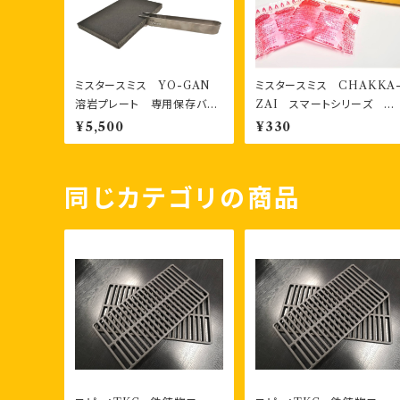
ミスタースミス YO-GAN
ミスタースミス CHAKKA
溶岩プレート 専用保存バッ
ZAI スマートシリーズ 着
ク、専用掴みジグ付き
火剤 パック燃料2個 箱入
¥5,500
¥330
り
同じカテゴリの商品