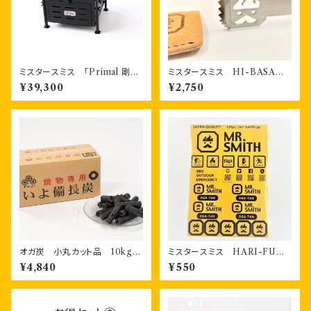
ミスタースミス 「Primal 剛」
ミスタースミス HI-BASAMI
基本セット BBQ焼き台
火ばさみ 専用カバー付き
¥39,300
¥2,750
オガ炭 小丸カット品 10kg
ミスタースミス HARI-FUDA
形状：小八角形
オリジナルステッカー
¥4,840
¥550