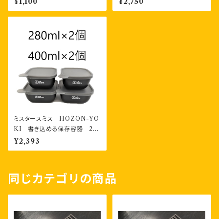
¥1,100
¥2,750
ミスタースミス HOZON-YO
KI 書き込める保存容器 28
0ml2個・400ml2個 計４個
¥2,393
お二人様セット
同じカテゴリの商品