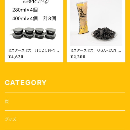
ミスタースミス HOZON-YO
ミスタースミス OGA-TAN ス
KI 書き込める保存容器 28
マートシリーズ （1.5kg） 1袋
¥4,620
¥2,200
0ml4個・400ml４個 計８個
お得セット②
CATEGORY
炭
グッズ