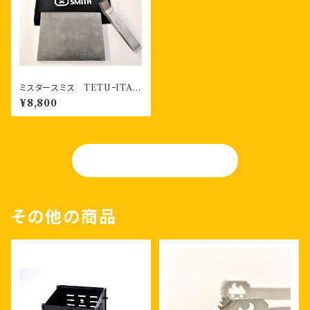
ミスタースミス TETUｰITA
極厚鉄板 専用掴みジグ、専用
¥8,800
ポーチ付き
OGA-TAN
その他の商品