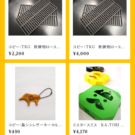
コピー：TKG 鉄鋳物ロースタ
コピー：TKG 鉄鋳物ロースタ
ー（焼アミ） １枚
ー（焼アミ） お得な2枚セット
¥2,200
¥4,000
コピー：島シシレザーキーホルダ
ミスタースミス KA-TORI 2
ー 一枚もの
香取線香ホルダー（３色）
¥450
¥4,170