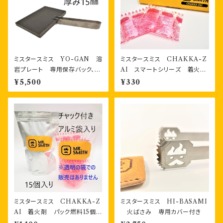
ミスタースミス YO-GAN 溶
ミスタースミス CHAKKA-Z
岩プレート 専用保存バック、専
AI スマートシリーズ 着火
用掴みジグ付き
剤 パック燃料2個 箱入り
¥5,500
¥330
ミスタースミス CHAKKA-Z
ミスタースミス HI-BASAMI
AI 着火剤 パック燃料15個
火ばさみ 専用カバー付き
チャック付き袋入り