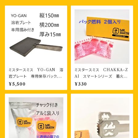
ミスタースミス YO-GAN 溶
ミスタースミス CHAKKA-Z
岩プレート 専用保存バック、専
AI スマートシリーズ 着火
用掴みジグ付き
剤 パック燃料2個 箱入り
¥5,500
¥330