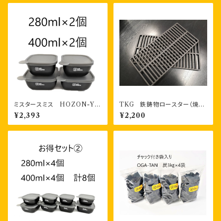
ミスタースミス HOZON-YO
TKG 鉄鋳物ロースター（焼ア
KI 書き込める保存容器 28
ミ） １枚
¥2,393
¥2,200
0ml2個・400ml2個 計４個
お二人様セット