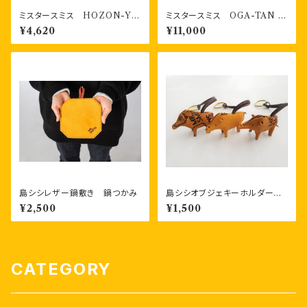
ミスタースミス HOZON-YO
ミスタースミス OGA-TAN
KI 書き込める保存容器 28
ファミリーサイズ（3kg×4袋入
¥4,620
¥11,000
0ml4個・400ml４個 計８個
り）段ボール箱入り
お得セット②
島シシレザー鍋敷き 鍋つかみ
島シシオブジェキーホルダー
スミスver（リング付き）
¥2,500
¥1,500
CATEGORY