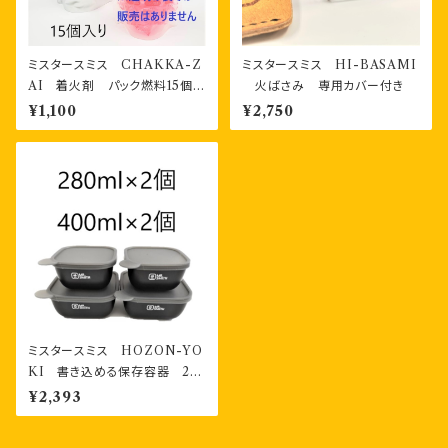
ミスタースミス CHAKKA-Z
ミスタースミス HI-BASAMI
AI 着火剤 パック燃料15個
火ばさみ 専用カバー付き
チャック付き袋入り
¥1,100
¥2,750
ミスタースミス HOZON-YO
KI 書き込める保存容器 28
0ml2個・400ml2個 計４個
¥2,393
お二人様セット