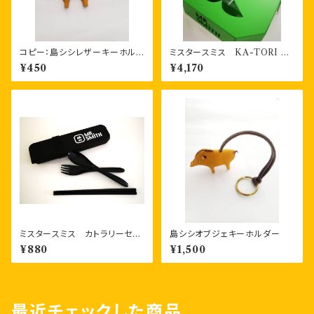
コピー：島シシレザーキーホルダ
ミスタースミス KA-TORI 2
ー 一枚もの
香取線香ホルダー（３色）
¥450
¥4,170
ミスタースミス カトラリーセッ
島シシオブジェキーホルダー
ト（フォーク、スプーン、お箸）
¥880
¥1,500
エコなバンブー素材製品
最近チェックした商品