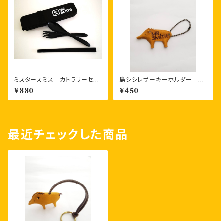
ミスタースミス カトラリーセッ
島シシレザーキーホルダー 一
ト（フォーク、スプーン、お箸）
枚もの
¥880
¥450
エコなバンブー素材製品
最近チェックした商品