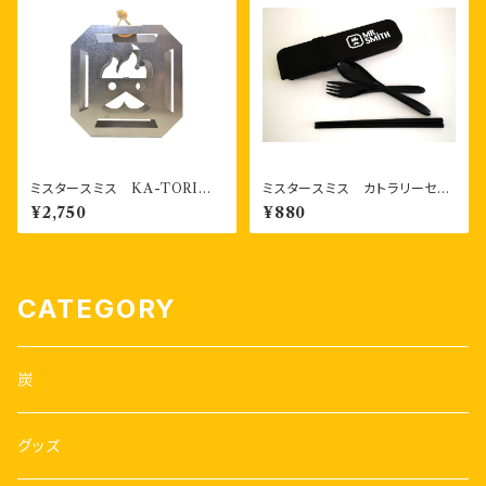
ミスタースミス KA-TORI
ミスタースミス カトラリーセッ
（蚊取り線香ホルダー）カラー3
ト（フォーク、スプーン、お箸）
¥2,750
¥880
色
エコなバンブー素材製品
CATEGORY
炭
グッズ