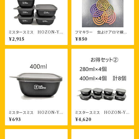
ミスタースミス HOZON-YO
フマキラー 虫よけアロマ線香5
KI 書き込める保存容器 28
0巻函入 5色パック〔蚊取り線
¥2,915
¥850
0ml３個・400ml2個 計５個
香〕
ファミリーセット
ミスタースミス HOZON-YO
ミスタースミス HOZON-YO
KI 書き込める保存容器 40
KI 書き込める保存容器 28
¥693
¥4,620
0ml
0ml4個・400ml４個 計８個
お得セット②