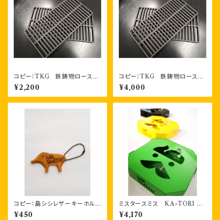
コピー：TKG 鉄鋳物ロースタ
コピー：TKG 鉄鋳物ロースタ
ー（焼アミ） １枚
ー（焼アミ） お得な2枚セット
¥2,200
¥4,000
コピー：島シシレザーキーホルダ
ミスタースミス KA-TORI 2
ー 一枚もの
香取線香ホルダー（３色）
¥450
¥4,170