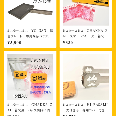
ミスタースミス YO-GAN 溶
ミスタースミス CHAKKA-Z
岩プレート 専用保存バック、専
AI スマートシリーズ 着火
用掴みジグ付き
剤 パック燃料2個 箱入り
¥5,500
¥330
ミスタースミス CHAKKA-Z
ミスタースミス HI-BASAMI
AI 着火剤 パック燃料15個
火ばさみ 専用カバー付き
チャック付き袋入り