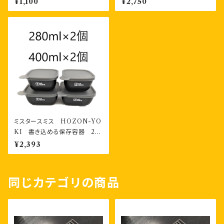
¥1,100
¥2,750
ミスタースミス HOZON-YO
KI 書き込める保存容器 28
0ml2個・400ml2個 計４個
¥2,393
お二人様セット
同じカテゴリの商品