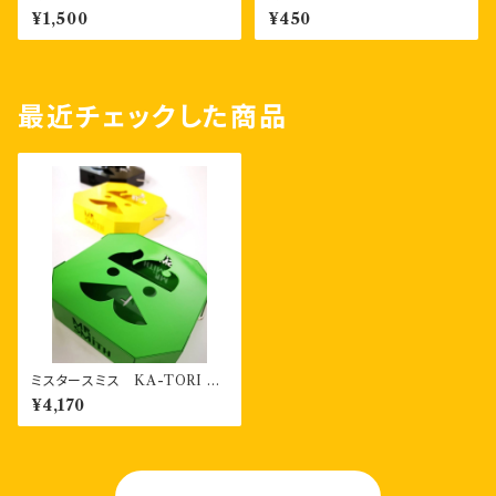
枚もの
¥1,500
¥450
最近チェックした商品
ミスタースミス KA-TORI 2
香取線香ホルダー（３色）
¥4,170