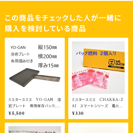
この商品をチェックした人が一緒に
購入を検討している商品
ミスタースミス YO-GAN 溶
ミスタースミス CHAKKA-Z
岩プレート 専用保存バック、専
AI スマートシリーズ 着火
用掴みジグ付き
剤 パック燃料2個 箱入り
¥5,500
¥330