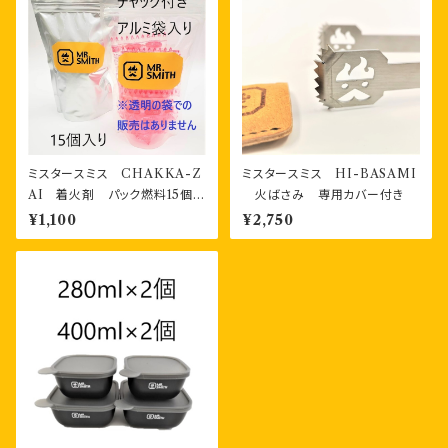
ミスタースミス CHAKKA-Z
ミスタースミス HI-BASAMI
AI 着火剤 パック燃料15個
火ばさみ 専用カバー付き
チャック付き袋入り
¥1,100
¥2,750