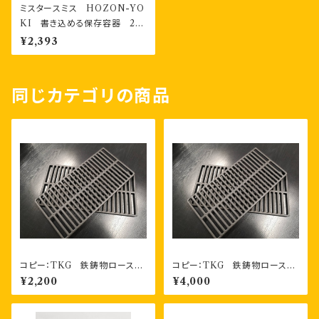
ミスタースミス HOZON-YO
KI 書き込める保存容器 28
0ml2個・400ml2個 計４個
¥2,393
お二人様セット
同じカテゴリの商品
コピー：TKG 鉄鋳物ロースタ
コピー：TKG 鉄鋳物ロースタ
ー（焼アミ） １枚
ー（焼アミ） お得な2枚セット
¥2,200
¥4,000