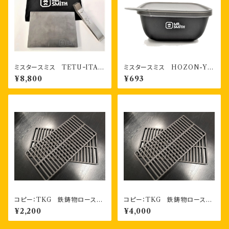
ミスタースミス TETUｰITA
ミスタースミス HOZON-YO
極厚鉄板 専用掴みジグ、専用
KI 書き込める保存容器 40
¥8,800
¥693
ポーチ付き
0ml
コピー：TKG 鉄鋳物ロースタ
コピー：TKG 鉄鋳物ロースタ
ー（焼アミ） １枚
ー（焼アミ） お得な2枚セット
¥2,200
¥4,000